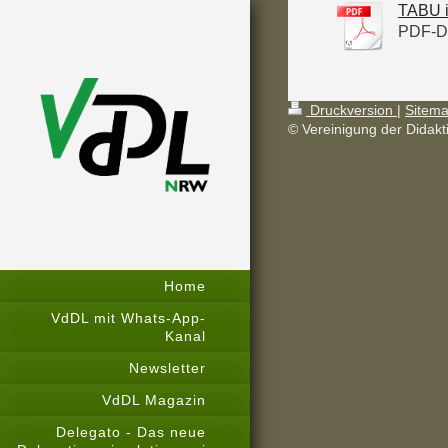
TABU i
PDF-Do
Druckversion
|
Sitem
© Vereinigung der Didak
Home
VdDL mit Whats-App-
Kanal
Newsletter
VdDL Magazin
Delegato - Das neue